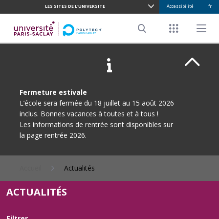
LES SITES DE L'UNIVERSITE
Accessibilité
fr
ALLER
AU
Menu racco
Menu pr
CONTENU
Search
PRINCIPAL
Ferme
Fermeture estivale
L’école sera fermée du 18 juillet au 15 août 2026
inclus. Bonnes vacances à toutes et à tous !
Les informations de rentrée sont disponibles sur
la page rentrée 2026.
Accueil
Actualités
ACTUALITÉS
Filtrer