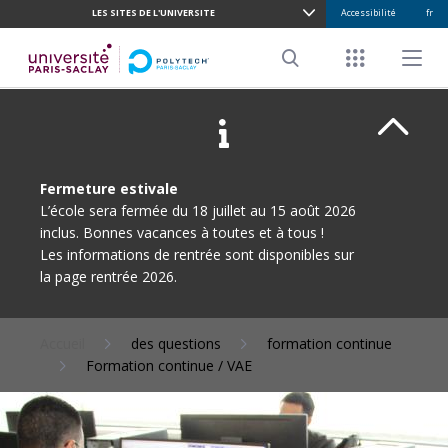
LES SITES DE L'UNIVERSITE
Accessibilité
fr
ALLER
AU
Menu racco
Menu pr
CONTENU
Search
PRINCIPAL
Ferme
Fermeture estivale
L’école sera fermée du 18 juillet au 15 août 2026
inclus. Bonnes vacances à toutes et à tous !
Les informations de rentrée sont disponibles sur
la page rentrée 2026.
Accueil
des questions
formation continue
Formation continue / VAE