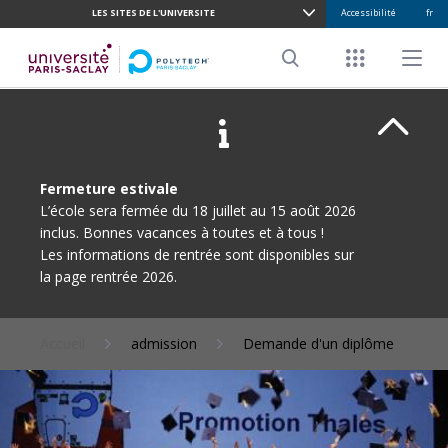
LES SITES DE L'UNIVERSITE
Accessibilité
fr
ALLER
AU
Menu racco
Menu pr
CONTENU
Search
PRINCIPAL
Ferme
Fermeture estivale
L’école sera fermée du 18 juillet au 15 août 2026
inclus. Bonnes vacances à toutes et à tous !
Les informations de rentrée sont disponibles sur
la page rentrée 2026.
Accueil
admission
Demande d'un diplôme