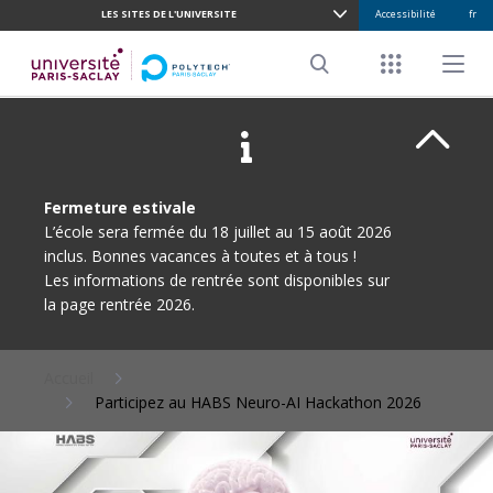
LES SITES DE L'UNIVERSITE
Accessibilité
fr
ALLER
AU
Menu racco
Menu pr
CONTENU
Search
PRINCIPAL
Ferme
Fermeture estivale
L’école sera fermée du 18 juillet au 15 août 2026
inclus. Bonnes vacances à toutes et à tous !
Les informations de rentrée sont disponibles sur
la page rentrée 2026.
Accueil
Participez au HABS Neuro-AI Hackathon 2026