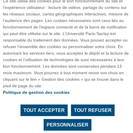
Ce site utilise des cookies pour le bon fonctionnement du site et
Plan du site
l’expérience utilisateur : lecture de vidéos, partage du contenu sur
les réseaux sociaux, cartes géographiques interactives, mesure de
l’audience des pages. Les cookies nécessaires sont ceux liés au
Accueil des publics internationaux
fonctionnement de l'espace connecté et de la barre de notification
qui peut être utilisée sur le site. L’Université Paris-Saclay est
responsable du traitement des données. Vous pouvez accepter ou
refuser l’ensemble des cookies ou personnaliser votre choix. En
autorisant les services tiers, vous acceptez le dépôt et la lecture de
POLYTECH PARIS-SACLAY
cookies et l'utilisation de technologies de suivi nécessaires à leur
Maison de l'ingénieur - Bâtiment 620
bon fonctionnement. Les données sont conservées pendant 13
15, Rue Joliot-Curie
mois maximum. Vous pourrez à tout moment revoir vos choix en
91190 Gif-sur-Yvette
cliquant sur le lien « Gestion des cookies » qui se trouve dans le
pied de page du site.
Crédits photos :
Laurent Ghesquiere et Polytech
Politique de gestion des cookies
Paris-Saclay
TOUT ACCEPTER
TOUT REFUSER
Tous droits réservés Université Paris-Saclay
Accessibilité :
partiellement conforme
PERSONNALISER