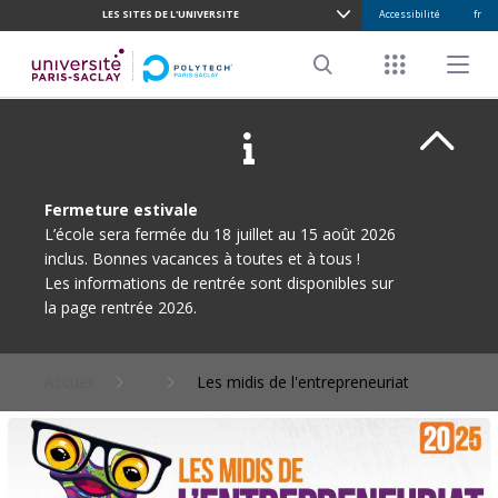
LES SITES DE L'UNIVERSITE
Accessibilité
fr
ALLER
AU
Menu racco
Menu pr
CONTENU
Search
PRINCIPAL
Ferme
Fermeture estivale
L’école sera fermée du 18 juillet au 15 août 2026
inclus. Bonnes vacances à toutes et à tous !
Les informations de rentrée sont disponibles sur
la page rentrée 2026.
Accueil
Les midis de l'entrepreneuriat